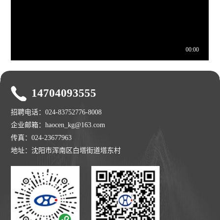
14704093555
招聘电话：024-83752776-8008
企业邮箱：haocen_kg@163.com
传真：024-23677963
地址：沈阳市浑南区白塔街道塔东村