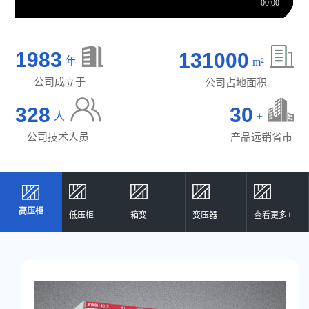
1983
131000
年
m²
公司成立于
公司占地面积
328
30
人
+
公司技术人员
产品远销省市
高压柜
高压柜
低压柜
箱变
变压器
查看更多+
低压柜
箱变
变压器
查看更多+
02
03
04
05