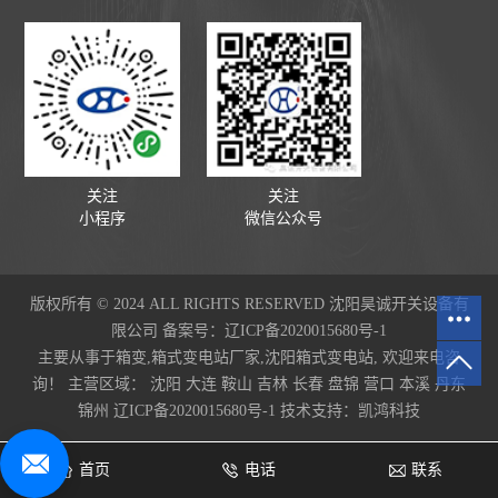
关注
关注
小程序
微信公众号
版权所有 © 2024 ALL RIGHTS RESERVED 沈阳昊诚开关设备有
限公司 备案号：
辽ICP备2020015680号-1
主要从事于
箱变
,
箱式变电站厂家
,
沈阳箱式变电站
, 欢迎来电咨
询！
主营区域：
沈阳
大连
鞍山
吉林
长春
盘锦
营口
本溪
丹东
锦州
辽ICP备2020015680号-1
技术支持：
凯鸿科技
首页
电话
联系